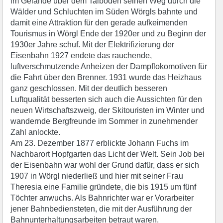
im Gelände über dem Talboden seinen Weg durch die
Wälder und Schluchten im Süden Wörgls bahnte und
damit eine Attraktion für den gerade aufkeimenden
Tourismus in Wörgl Ende der 1920er und zu Beginn der
1930er Jahre schuf. Mit der Elektrifizierung der
Eisenbahn 1927 endete das rauchende,
luftverschmutzende Anheizen der Dampflokomotiven für
die Fahrt über den Brenner. 1931 wurde das Heizhaus
ganz geschlossen. Mit der deutlich besseren
Luftqualität besserten sich auch die Aussichten für den
neuen Wirtschaftszweig, der Skitouristen im Winter und
wandernde Bergfreunde im Sommer in zunehmender
Zahl anlockte.
Am 23. Dezember 1877 erblickte Johann Fuchs im
Nachbarort Hopfgarten das Licht der Welt. Sein Job bei
der Eisenbahn war wohl der Grund dafür, dass er sich
1907 in Wörgl niederließ und hier mit seiner Frau
Theresia eine Familie gründete, die bis 1915 um fünf
Töchter anwuchs. Als Bahnrichter war er Vorarbeiter
jener Bahnbediensteten, die mit der Ausführung der
Bahnunterhaltungsarbeiten betraut waren.