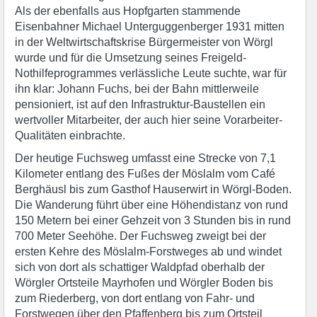
Als der ebenfalls aus Hopfgarten stammende
Eisenbahner Michael Unterguggenberger 1931 mitten
in der Weltwirtschaftskrise Bürgermeister von Wörgl
wurde und für die Umsetzung seines Freigeld-
Nothilfeprogrammes verlässliche Leute suchte, war für
ihn klar: Johann Fuchs, bei der Bahn mittlerweile
pensioniert, ist auf den Infrastruktur-Baustellen ein
wertvoller Mitarbeiter, der auch hier seine Vorarbeiter-
Qualitäten einbrachte.
Der heutige Fuchsweg umfasst eine Strecke von 7,1
Kilometer entlang des Fußes der Möslalm vom Café
Berghäusl bis zum Gasthof Hauserwirt in Wörgl-Boden.
Die Wanderung führt über eine Höhendistanz von rund
150 Metern bei einer Gehzeit von 3 Stunden bis in rund
700 Meter Seehöhe. Der Fuchsweg zweigt bei der
ersten Kehre des Möslalm-Forstweges ab und windet
sich von dort als schattiger Waldpfad oberhalb der
Wörgler Ortsteile Mayrhofen und Wörgler Boden bis
zum Riederberg, von dort entlang von Fahr- und
Forstwegen über den Pfaffenberg bis zum Ortsteil