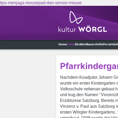
tips-menjaga-mousepad-dan-sensor-mouse
Skip to main content
Home
Fotos
Straßen
Bauernhöfe
Persönlic
Pfarrkinderga
Nachdem Koadjutor Johann Gröm
wurde ein erster Kindergarten i
Volksschule nebenan gebaut ha
und trug den Namen "Vinzenzih
Erzdiözese Salzburg. Bereits 
Vinzenz v. Paul aus Salzburg 
ersten Wörgler Kindergartens.
umgebaut. 1938 wurde der Vinz