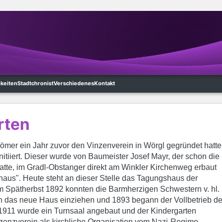
hkeiten
Stadtchronist
Verschiedenes
Kontakt
rten
er ein Jahr zuvor den Vinzenverein in Wörgl gegründet hatte
nitiiert. Dieser wurde von Baumeister Josef Mayr, der schon die
tte, im Gradl-Obstanger direkt am Winkler Kirchenweg erbaut
aus". Heute steht an dieser Stelle das Tagungshaus der
im Spätherbst 1892 konnten die Barmherzigen Schwestern v. hl.
in das neue Haus einziehen und 1893 begann der Vollbetrieb d
 1911 wurde ein Turnsaal angebaut und der Kindergarten
enzverein als kirchliche Organisation vom Nazi-Regime