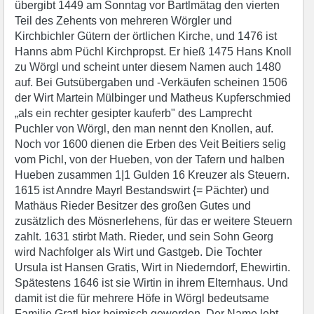
übergibt 1449 am Sonntag vor Bartlmätag den vierten
Teil des Zehents von mehreren Wörgler und
Kirchbichler Gütern der örtlichen Kirche, und 1476 ist
Hanns abm Püchl Kirchpropst. Er hieß 1475 Hans Knoll
zu Wörgl und scheint unter diesem Namen auch 1480
auf. Bei Gutsübergaben und -Verkäufen scheinen 1506
der Wirt Martein Mülbinger und Matheus Kupferschmied
„als ein rechter gesipter kauferb" des Lamprecht
Puchler von Wörgl, den man nennt den Knollen, auf.
Noch vor 1600 dienen die Erben des Veit Beitiers selig
vom Pichl, von der Hueben, von der Tafern und halben
Hueben zusammen 1|1 Gulden 16 Kreuzer als Steuern.
1615 ist Anndre Mayrl Bestandswirt {= Pächter) und
Mathäus Rieder Besitzer des großen Gutes und
zusätzlich des Mösnerlehens, für das er weitere Steuern
zahlt. 1631 stirbt Math. Rieder, und sein Sohn Georg
wird Nachfolger als Wirt und Gastgeb. Die Tochter
Ursula ist Hansen Gratis, Wirt in Niederndorf, Ehewirtin.
Spätestens 1646 ist sie Wirtin in ihrem Elternhaus. Und
damit ist die für mehrere Höfe in Wörgl bedeutsame
Familie Gratl hier heimisch geworden. Der Name lebt