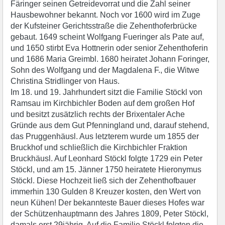
Färinger seinen Getreidevorrat und die Zahl seiner
Hausbewohner bekannt. Noch vor 1600 wird im Zuge
der Kufsteiner Gerichtsstraße die Zehenthoferbrücke
gebaut. 1649 scheint Wolfgang Fueringer als Pate auf,
und 1650 stirbt Eva Hottnerin oder senior Zehenthoferin
und 1686 Maria Greimbl. 1680 heiratet Johann Foringer,
Sohn des Wolfgang und der Magdalena F., die Witwe
Christina Stridlinger von Haus.
Im 18. und 19. Jahrhundert sitzt die Familie Stöckl von
Ramsau im Kirchbichler Boden auf dem großen Hof
und besitzt zusätzlich rechts der Brixentaler Ache
Gründe aus dem Gut Pfenningland und, darauf stehend,
das Pruggenhäusl. Aus letzterem wurde um 1855 der
Bruckhof und schließlich die Kirchbichler Fraktion
Bruckhäusl. Auf Leonhard Stöckl folgte 1729 ein Peter
Stöckl, und am 15. Jänner 1750 heiratete Hieronymus
Stöckl. Diese Hochzeit ließ sich der Zehenthofbauer
immerhin 130 Gulden 8 Kreuzer kosten, den Wert von
neun Kühen! Der bekannteste Bauer dieses Hofes war
der Schützenhauptmann des Jahres 1809, Peter Stöckl,
damals erst 29jährig. Auf die Familie Stöckl folgten die