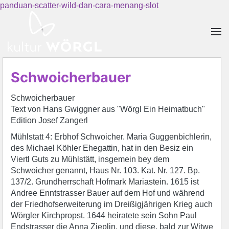
panduan-scatter-wild-dan-cara-menang-slot
Skip to main content
Schwoicherbauer
Schwoicherbauer
Text von Hans Gwiggner aus "Wörgl Ein Heimatbuch"
Edition Josef Zangerl
Mühlstatt 4: Erbhof Schwoicher. Maria Guggenbichlerin,
des Michael Köhler Ehegattin, hat in den Besiz ein
Viertl Guts zu Mühlstätt, insgemein bey dem
Schwoicher genannt, Haus Nr. 103. Kat. Nr. 127. Bp.
137/2. Grundherrschaft Hofmark Mariastein. 1615 ist
Andree Enntstrasser Bauer auf dem Hof und während
der Friedhofserweiterung im Dreißigjährigen Krieg auch
Wörgler Kirchpropst. 1644 heiratete sein Sohn Paul
Endstrasser die Anna Zieplin, und diese, bald zur Witwe