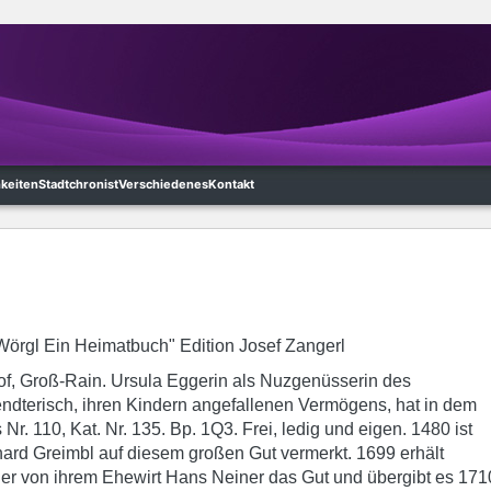
hkeiten
Stadtchronist
Verschiedenes
Kontakt
örgl Ein Heimatbuch" Edition Josef Zangerl
of, Groß-Rain. Ursula Eggerin als Nuzgenüsserin des
dterisch, ihren Kindern angefallenen Vermögens, hat in dem
r. 110, Kat. Nr. 135. Bp. 1Q3. Frei, ledig und eigen. 1480 ist
rd Greimbl auf diesem großen Gut vermerkt. 1699 erhält
r von ihrem Ehewirt Hans Neiner das Gut und übergibt es 171