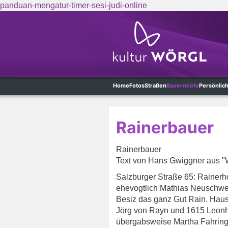
panduan-mengatur-timer-sesi-judi-online
Skip to main content
Home
Fotos
Straßen
Bauernhöfe
Persönlic
Rainerbauer
Rainerbauer
Text von Hans Gwiggner aus "W
Salzburger Straße 65: Rainerh
ehevogtlich Mathias Neuschwen
Besiz das ganz Gut Rain. Haus N
Jörg von Rayn und 1615 Leonha
übergabsweise Martha Fahringe