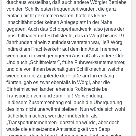
durchaus vorstellbar, daß auch andere Wörgler Betriebe
von den Schiffsleuten frequentiert wurden, die ganz
einfach nicht gekommen wären, hätte es keine
Innschiffahrt oder keinen Anlegeplatz in der Nähe
gegeben. Auch das Schopperhandwerk, also jenes der
Innschiffbauer und Schiffsleute, das in Wörgl bis ins 19.
Jahrhundert hinein zumindest vertreten war, ließ Wörgl
indirekt am Frachtverkehr auf dem Inn Anteil nehmen,
wenn auch in weit geringerem Ausmaß als andere Orte.
Und auch „Schiffmeister", frühe Fuhrwerksunternehmer,
und die von ihnen beschäftigten Schiffknechte, welche
wiederum die Zugpferde der Flöße am Inn entlang
führten, gab es zwar ebenfalls in Wörgl, aber die
Einheimischen fanden eher als Roßknechte bei
Transporten vom und zum Fluß Verwendung.
In diesem Zusammenhang soll auch die Überquerung
des Inns nicht unerwähnt bleiben. Nun würde sich wohl
lächerlich machen, wer die Innüberfuhr als
„Transportunternehmen" darstellen würde, aber doch
wurde die einsetzende Amtsmüdigkeit von Sepp
Leiminger, dem letzten Fährmann von Tirol, von vielen