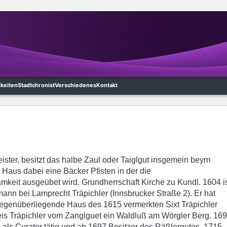
hkeiten
Stadtchronist
Verschiedenes
Kontakt
ster, besitzt das halbe Zaul oder Taiglgut insgemein beym
Haus dabei eine Bäcker Pfisten in der die
mkeit ausgeübet wird. Grundherrschaft Kirche zu Kundl. 1604 i
nn bei Lamprecht Träpichler (Innsbrucker Straße 2). Er hat
egenüberliegende Haus des 1615 vermerkten Sixt Träpichler
is Träpichler vom Zanglguet ein Waldluß am Wörgler Berg. 16
, als Curator tätig und ab 1697 Besitzer des Räßlergutes. 1715