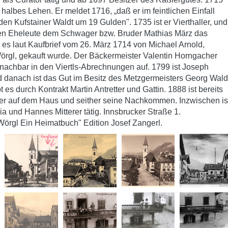
n halbes Lehen. Er meldet 1716, „daß er im feintlichen Einfall
en Kufstainer Waldt um 19 Gulden". 1735 ist er Vierthaller, und
hen Eheleute dem Schwager bzw. Bruder Mathias März das
es laut Kaufbrief vom 26. März 1714 von Michael Arnold,
l, gekauft wurde. Der Bäckermeister Valentin Horngacher
itnachbar in den Viertls-Abrechnungen auf. 1799 ist Joseph
 danach ist das Gut im Besitz des Metzgermeisters Georg Wald
s durch Kontrakt Martin Antretter und Gattin. 1888 ist bereits
ster auf dem Haus und seither seine Nachkommen. Inzwischen is
ia und Hannes Mitterer tätig. Innsbrucker Straße 1.
örgl Ein Heimatbuch" Edition Josef Zangerl.