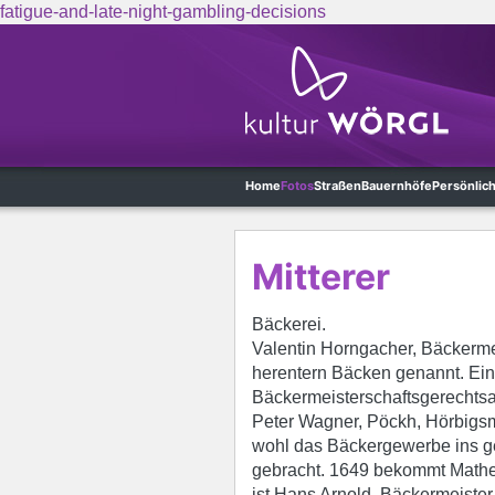
fatigue-and-late-night-gambling-decisions
Skip to main content
Home
Fotos
Straßen
Bauernhöfe
Persönlic
Mitterer
Bäckerei.
Valentin Horngacher, Bäckermei
herentern Bäcken genannt. Ein 
Bäckermeisterschaftsgerechtsa
Peter Wagner, Pöckh, Hörbigsma
wohl das Bäckergewerbe ins g
gebracht. 1649 bekommt Mathe
ist Hans Arnold, Bäckermeister