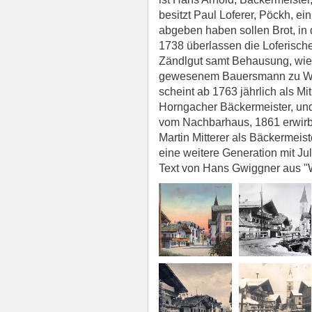
besitzt Paul Loferer, Pöckh, ei
abgeben haben sollen Brot, in d
1738 überlassen die Loferisc
Zändlgut samt Behausung, wie 
gewesenem Bauersmann zu Wörg
scheint ab 1763 jährlich als M
Horngacher Bäckermeister, und
vom Nachbarhaus, 1861 erwirbt e
Martin Mitterer als Bäckermei
eine weitere Generation mit Jul
Text von Hans Gwiggner aus "W