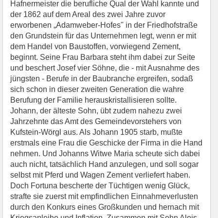
Hafnermeister die berufliche Qual der Wahl kannte und
der 1862 auf dem Areal des zwei Jahre zuvor
erworbenen „Adamweber-Hofes" in der Friedhofstraße
den Grundstein für das Unternehmen legt, wenn er mit
dem Handel von Baustoffen, vorwiegend Zement,
beginnt. Seine Frau Barbara steht ihm dabei zur Seite
und beschert Josef vier Söhne, die - mit Ausnahme des
jüngsten - Berufe in der Baubranche ergreifen, sodaß
sich schon in dieser zweiten Generation die wahre
Berufung der Familie herauskristallisieren sollte.
Johann, der älteste Sohn, übt zudem nahezu zwei
Jahrzehnte das Amt des Gemeindevorstehers von
Kufstein-Wörgl aus. Als Johann 1905 starb, mußte
erstmals eine Frau die Geschicke der Firma in die Hand
nehmen. Und Johanns Witwe Maria scheute sich dabei
auch nicht, tatsächlich Hand anzulegen, und soll sogar
selbst mit Pferd und Wagen Zement verliefert haben.
Doch Fortuna bescherte der Tüchtigen wenig Glück,
strafte sie zuerst mit empfindlichen Einnahmeverlusten
durch den Konkurs eines Großkunden und hernach mit
Kriegsanleihe und Inflation. Zusammen mit Sohn Alois