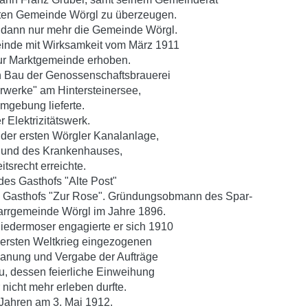
gten Gemeinde Wörgl zu überzeugen.
 dann nur mehr die Gemeinde Wörgl.
einde mit Wirksamkeit vom März 1911
zur Marktgemeinde erhoben.
n Bau der Genossenschaftsbrauerei
rwerke" am Hintersteinersee,
mgebung lieferte.
 Elektrizitätswerk.
 der ersten Wörgler Kanalanlage,
 und des Krankenhauses,
itsrecht erreichte.
des Gasthofs "Alte Post"
s Gasthofs "Zur Rose". Gründungsobmann des Spar-
farrgemeinde Wörgl im Jahre 1896.
iedermoser engagierte er sich 1910
 ersten Weltkrieg eingezogenen
Planung und Vergabe der Aufträge
u, dessen feierliche Einweihung
nicht mehr erleben durfte.
 Jahren am 3. Mai 1912.