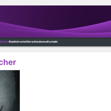
hkeiten
Stadtchronist
Verschiedenes
Kontakt
cher