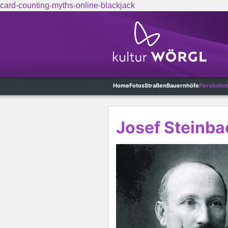
card-counting-myths-online-blackjack
Skip to main content
Home
Fotos
Straßen
Bauernhöfe
Persönlic
Josef Steinba