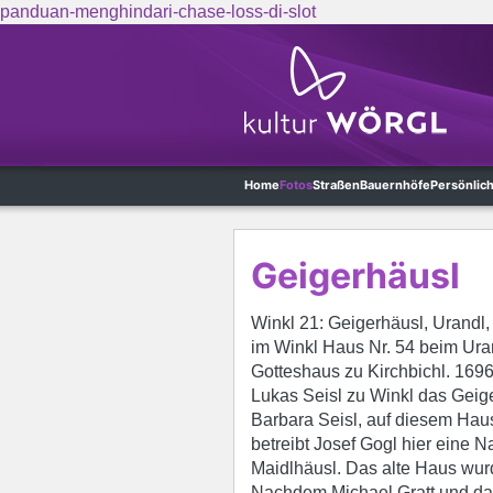
panduan-menghindari-chase-loss-di-slot
Skip to main content
Home
Fotos
Straßen
Bauernhöfe
Persönlic
Geigerhäusl
Winkl 21: Geigerhäusl, Urandl,
im Winkl Haus Nr. 54 beim Uran
Gotteshaus zu Kirchbichl. 1696
Lukas Seisl zu Winkl das Geig
Barbara Seisl, auf diesem Hau
betreibt Josef Gogl hier eine
Maidlhäusl. Das alte Haus wur
Nachdem Michael Gratt und dan