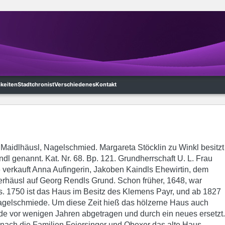
hkeiten
Stadtchronist
Verschiedenes
Kontakt
 Maidlhäusl, Nagelschmied. Margareta Stöcklin zu Winkl besitzt
dl genannt. Kat. Nr. 68. Bp. 121. Grundherrschaft U. L. Frau
 verkauft Anna Aufingerin, Jakoben Kaindls Ehewirtin, dem
erhäusl auf Georg Rendls Grund. Schon früher, 1648, war
s. 1750 ist das Haus im Besitz des Klemens Payr, und ab 1827
 Nagelschmiede. Um diese Zeit hieß das hölzerne Haus auch
de vor wenigen Jahren abgetragen und durch ein neues ersetzt.
ach die Familien Feiersinger und Obexer das alte Haus