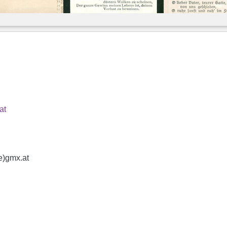
at
e)gmx.at