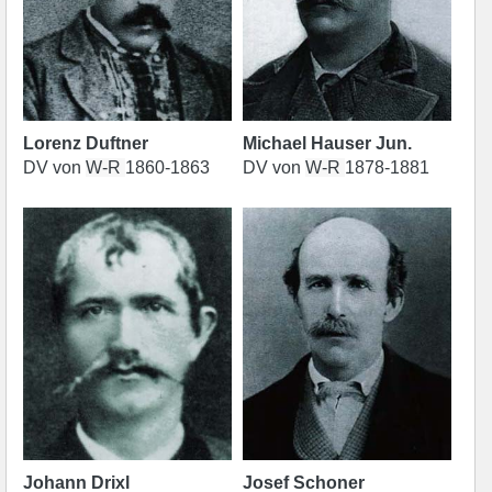
Lorenz Duftner
Michael Hauser Jun.
DV von
W-R
1860-1863
DV von
W-R
1878-1881
Johann Drixl
Josef Schoner