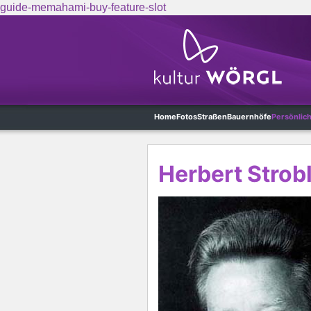
guide-memahami-buy-feature-slot
Skip to main content
Home
Fotos
Straßen
Bauernhöfe
Persönlic
Herbert Strob