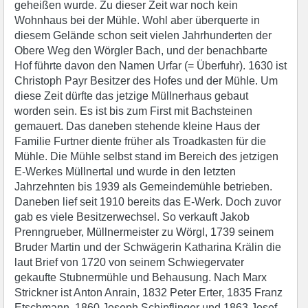
geheißen wurde. Zu dieser Zeit war noch kein
Wohnhaus bei der Mühle. Wohl aber überquerte in
diesem Gelände schon seit vielen Jahrhunderten der
Obere Weg den Wörgler Bach, und der benachbarte
Hof führte davon den Namen Urfar (= Überfuhr). 1630 ist
Christoph Payr Besitzer des Hofes und der Mühle. Um
diese Zeit dürfte das jetzige Müllnerhaus gebaut
worden sein. Es ist bis zum First mit Bachsteinen
gemauert. Das daneben stehende kleine Haus der
Familie Furtner diente früher als Troadkasten für die
Mühle. Die Mühle selbst stand im Bereich des jetzigen
E-Werkes Müllnertal und wurde in den letzten
Jahrzehnten bis 1939 als Gemeindemühle betrieben.
Daneben lief seit 1910 bereits das E-Werk. Doch zuvor
gab es viele Besitzerwechsel. So verkauft Jakob
Prenngrueber, Müllnermeister zu Wörgl, 1739 seinem
Bruder Martin und der Schwägerin Katharina Krälin die
laut Brief von 1720 von seinem Schwiegervater
gekaufte Stubnermühle und Behausung. Nach Marx
Strickner ist Anton Anrain, 1832 Peter Erter, 1835 Franz
Etschmann, 1860 Joseph Schipflinger und 1863 Josef