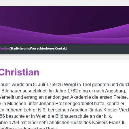
hkeiten
Stadtchronist
Verschiedenes
Kontakt
Christian
auer, wurde am 8. Juli 1759 zu Wörgl in Tirol geboren und durc
 Bildhauer ausgebildet. Im Jahre 1782 ging er nach Augsburg,
Verhelft und errang an der dortigen Akademie die ersten Preise.
in München unter Johann Prezner gearbeitet hatte, kehrte er
n früheren Lehrer Nißl bei seinen Arbeiten für das Kloster Viec
86 besuchte er in Wien die Bildhauerschule an der k. k.
ahre 1794 mit einer sehr ähnlichen Büste des Kaisers Franz II.
 großen akademischen Preis.