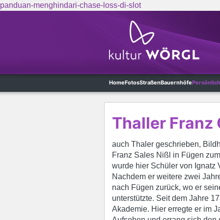
panduan-menghindari-chase-loss-di-slot
Skip to main content
Home
Fotos
Straßen
Bauernhöfe
Persönlic
Thaller Franz 
auch Thaler geschrieben, Bildh
Franz Sales Nißl in Fügen zum
wurde hier Schüler von Ignatz 
Nachdem er weitere zwei Jahre 
nach Fügen zurück, wo er seine
unterstützte. Seit dem Jahre 17
Akademie. Hier erregte er im J
Aufsehen und errang sich den