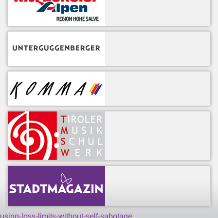
using-loss-limits-without-self-sabotage