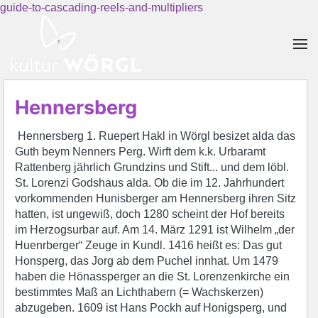
guide-to-cascading-reels-and-multipliers
Skip to main content
Hennersberg
Hennersberg 1. Ruepert Hakl in Wörgl besizet alda das
Guth beym Nenners Perg. Wirft dem k.k. Urbaramt
Rattenberg jährlich Grundzins und Stift... und dem löbl.
St. Lorenzi Godshaus alda. Ob die im 12. Jahrhundert
vorkommenden Hunisberger am Hennersberg ihren Sitz
hatten, ist ungewiß, doch 1280 scheint der Hof bereits
im Herzogsurbar auf. Am 14. März 1291 ist Wilhelm „der
Huenrberger“ Zeuge in Kundl. 1416 heißt es: Das gut
Honsperg, das Jorg ab dem Puchel innhat. Um 1479
haben die Hönassperger an die St. Lorenzenkirche ein
bestimmtes Maß an Lichthabern (= Wachskerzen)
abzugeben. 1609 ist Hans Pockh auf Honigsperg, und