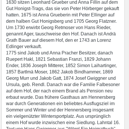
1630 sitzen Leonhard Grueber und Anna Fillin auf dem
Gut Honigst-Trags, das sie von Peter Hörberger gekauft
hatten. 1675 ist Anna Grueberin mit Peter Ellinger auf
dem halben Gut Honigsberg und 1705 Georg Flatzner.
Um 1730 erwirbt Georg Retmoser von Hans Rieder,
genannt Ager, tauschweise den Hof. Danach ist Andrä
Grath Bauer auf diesem Hof, den er 1743 an Lorenz
Edlinger verkauft.
1775 sind Jakob und Anna Pracher Besitzer, danach
Ruepert Hakl, 1821 Sebastian Franzi, 1829 Johann
Ender, 1836 Joseph Mitterer, 1852 Simon Laihartinger,
1857 Bartlmä Moser, 1862 Jakob Bindhammer, 1869
Georg Murr und Jakob Gatt, 1874 Josef Gwiggner und
Ursula, geb. Rendl. Danach war die Familie Falbesoner
auf dem Hof, der nach einem Brand als Pension neu
erbaut wurde. Das frühere Gasthaus am Hennersberg
war durch Generationen ein beliebtes Ausflugsziel im
Sommer und Winter und der Hennersberg insgesamt
ein vielgenützter Wintersportplatz. Aus ursprünglich
einem Hof wurde inzwischen eine Siedlung. Lahntal 16.
Text von Hans Gwiggner aus "Wörgl Ein Heimatbuch"