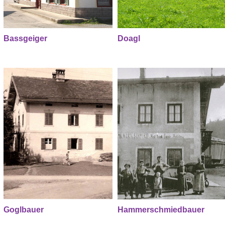
Bassgeiger
Doagl
Goglbauer
Hammerschmiedbauer