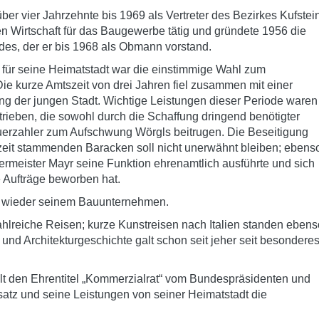
ber vier Jahrzehnte bis 1969 als Vertreter des Bezirkes Kufstei
n Wirtschaft für das Baugewerbe tätig und gründete 1956 die
des, der er bis 1968 als Obmann vorstand.
für seine Heimatstadt war die einstimmige Wahl zum
ie kurze Amtszeit von drei Jahren fiel zusammen mit einer
ng der jungen Stadt. Wichtige Leistungen dieser Periode waren
trieben, die sowohl durch die Schaffung dringend benötigter
euerzahler zum Aufschwung Wörgls beitrugen. Die Beseitigung
szeit stammenden Baracken soll nicht unerwähnt bleiben; ebens
rmeister Mayr seine Funktion ehrenamtlich ausführte und sich
he Aufträge beworben hat.
ft wieder seinem Bauunternehmen.
ahlreiche Reisen; kurze Kunstreisen nach Italien standen ebens
nd Architekturgeschichte galt schon seit jeher seit besondere
elt den Ehrentitel „Kommerzialrat“ vom Bundespräsidenten und
satz und seine Leistungen von seiner Heimatstadt die