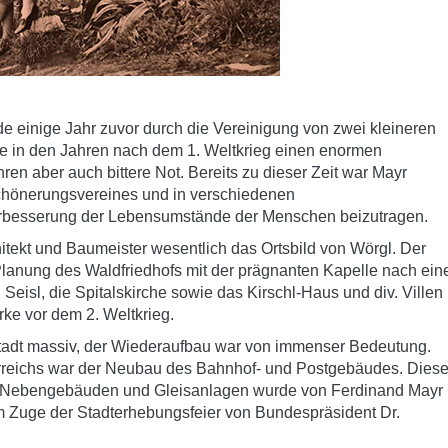
 einige Jahr zuvor durch die Vereinigung von zwei kleineren
e in den Jahren nach dem 1. Weltkrieg einen enormen
en aber auch bittere Not. Bereits zu dieser Zeit war Mayr
hönerungsvereines und in verschiedenen
besserung der Lebensumstände der Menschen beizutragen.
itekt und Baumeister wesentlich das Ortsbild von Wörgl. Der
lanung des Waldfriedhofs mit der prägnanten Kapelle nach ein
Seisl, die Spitalskirche sowie das Kirschl-Haus und div. Villen
e vor dem 2. Weltkrieg.
tadt massiv, der Wiederaufbau war von immenser Bedeutung.
rreichs war der Neubau des Bahnhof- und Postgebäudes. Diese
n Nebengebäuden und Gleisanlagen wurde von Ferdinand Mayr
m Zuge der Stadterhebungsfeier von Bundespräsident Dr.