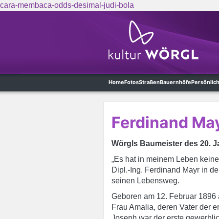
cara-membaca-odds-desimal-judi-bola
Skip to main content
Home
Fotos
Straßen
Bauernhöfe
Persönlic
Ferdinand Ma
Wörgls Baumeister des 20. 
„Es hat in meinem Leben keine 
Dipl.-Ing. Ferdinand Mayr in 
seinen Lebensweg.
Geboren am 12. Februar 1896 
Frau Amalia, deren Vater der e
Joseph war der erste gewerbli