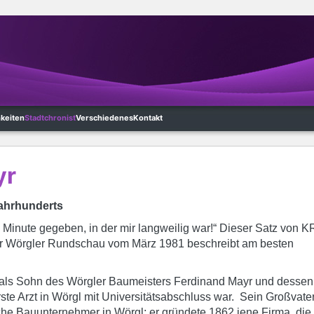
hkeiten
Stadtchronist
Verschiedenes
Kontakt
yr
Jahrhunderts
Minute gegeben, in der mir langweilig war!“ Dieser Satz von K
der Wörgler Rundschau vom März 1981 beschreibt am besten
als Sohn des Wörgler Baumeisters Ferdinand Mayr und dessen
rste Arzt in Wörgl mit Universitätsabschluss war. Sein Großvate
che Bauunternehmer in Wörgl; er gründete 1862 jene Firma, die