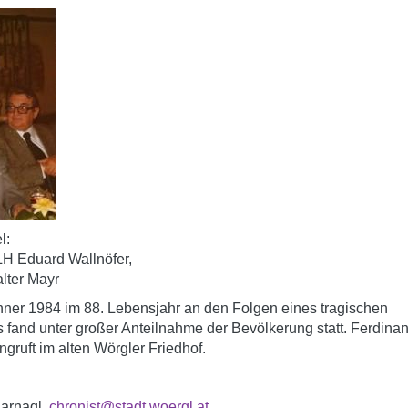
l:
LH Eduard Wallnöfer,
alter Mayr
nner 1984 im 88. Lebensjahr an den Folgen eines tragischen
 fand unter großer Anteilnahme der Bevölkerung statt. Ferdina
ngruft im alten Wörgler Friedhof.
harnagl,
chronist@stadt.woergl.at