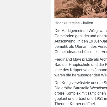
Hochzeitsreise - Italien
Die Marktgemeinde Wörgl wurde
Gemeinden gebildet und erlebt
Aufschwung, in den 1930er-Jahr
bemüht, als Obmann des Versc
Gemeindeausschüssen zur Ver
Ferdinand Mayr prägte als Arch
Bau der Hauptschule und die P
Idee des Krippenvaters Johann 
waren die herausragenden Werk
Der Krieg verwüstete unsere S
Die größte Baustelle Westöste
große Komplex mit sämtliche
geplant und erbaut und 1951 i
Theodor Körner eröffnet.