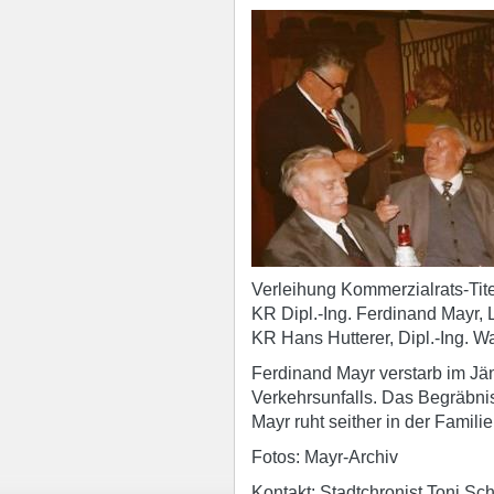
Verleihung Kommerzialrats-Tite
KR Dipl.-Ing. Ferdinand Mayr, 
KR Hans Hutterer, Dipl.-Ing. W
Ferdinand Mayr verstarb im Jä
Verkehrsunfalls. Das Begräbnis
Mayr ruht seither in der Familie
Fotos: Mayr-Archiv
Kontakt: Stadtchronist Toni Sc