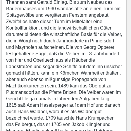
Thennen samt Getraid Einlag. Bis zum Neubau des
Bauernhauses um 1930 war das alte an einen Turm mit
Spitzgewölbe und vergitterten Fenstern angebaut.
Zweifellos hatte dieser Turm im Mittelalter eine
Kontrollfunktion, und die landwirtschaftlichen Güter
darunter bildeten die wirtschaftliche Basis für die Velber,
die in Wörgl noch durch Jahrhunderte in Pinnersdorf
und Mayrhofen aufscheinen. Die von Georg Opperer
festgehaltene Sage, daß die Velber im 13. Jahrhundert
von hier und Oberluech aus als Räuber die
Landstraßen und sogar die Schiffe auf dem Inn unsicher
gemacht hätten, kann ein Körnchen Wahrheit enthalten,
aber auch ebenso mißgünstige Propaganda von
Machtkonkurrenten sein. 1489 kam das Obergut zu
Pudmansdorf an die Pfarre Brixen. Die Velber waren im
Gericht Itter ja damals in führenden Aufgaben tätig.
1615 saß Adam Haselsperger auf dem Hof und danach
auch Hans Waldner, worauf es als Waldnergut
bezeichnet wurde. 1709 tauschte Hans Krumpacher
das Felbergut, das er 1705 von Jakob Klingler und
Margaret Eberlin gekauft hatte, gegen das Reßlergut