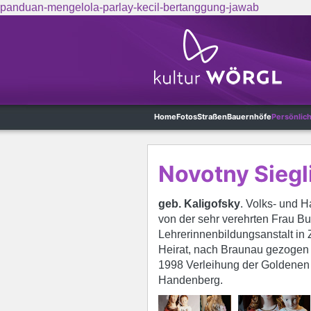
panduan-mengelola-parlay-kecil-bertanggung-jawab
Skip to main content
Home
Fotos
Straßen
Bauernhöfe
Persönlic
Novotny Siegl
geb. Kaligofsky
. Volks- und 
von der sehr verehrten Frau Bur
Lehrerinnenbildungsanstalt in 
Heirat, nach Braunau gezogen u
1998 Verleihung der Goldenen 
Handenberg.