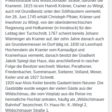
Friedhofstraße und Wildschönauer Straße, darunter die
Kramerei. 1615 ist ein Hannß Krämer, Cramer zu Wörgl,
auch mit Grundbesitz unter den Söllhäuslern vermerkt.
Am 26. Juni 1745 erhält Christoph Pfister, Krämer und
Inwohner zu Wörgl, von der oberösterreichischen
Regierung und Hofkammer (in Innsbruck) für den
Lebtag den Tuchschnitt. 1767 scheint bereits Johann
Wärminger als Kramer auf, der zehn Jahre danach auch
als Grundvermesser im Dorf tätig ist. 1830 ist Leonhard
Hochenstein als Kramer vom Kamaufgut und
Kramerhaus vermerkt, danach besitzt der Gradlwirt
Jakob Spiegl das Haus, das anschließend in rascher
Folge die Besitzer wechselt: Wanker, Perathoner,
Friedenbacher, Summerauer, Sieberer, Volland, Moser,
Keiler und ab 1927 Schrettl.
1920 war Alois Keiler bereits Gastwirt beim Neuner. Die
Gaststätte wurde wegen der vielen Gäste aus der
Wildschönau, die vom Vorplatz aus die Reise ins
heimatliche Hochtal antraten, häufig als „Wildschönauer
Bahnhof" bezeichnet. Fr. Haus-Nr.: K.-Wörgl 2,
Wildschönauer Straße 1.