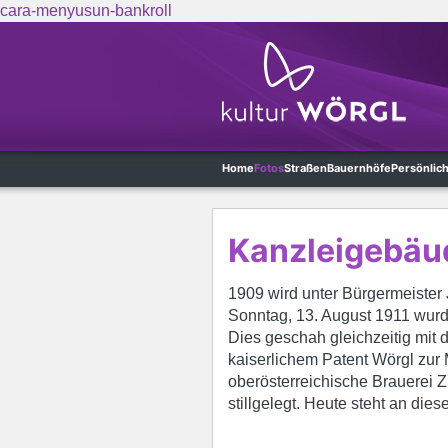
cara-menyusun-bankroll
Skip to main content
Home
Fotos
Straßen
Bauernhöfe
Persönlic
Kanzleigebäu
1909 wird unter Bürgermeister
Sonntag, 13. August 1911 wurde
Dies geschah gleichzeitig mit 
kaiserlichem Patent Wörgl zur
oberösterreichische Brauerei Z
stillgelegt. Heute steht an die