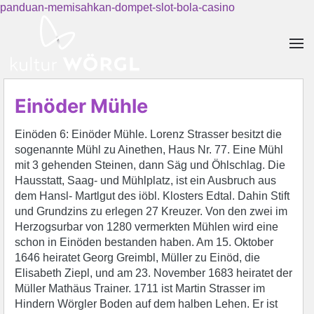
panduan-memisahkan-dompet-slot-bola-casino
Skip to main content
Einöder Mühle
Einöden 6: Einöder Mühle. Lorenz Strasser besitzt die
sogenannte Mühl zu Ainethen, Haus Nr. 77. Eine Mühl
mit 3 gehenden Steinen, dann Säg und Öhlschlag. Die
Hausstatt, Saag- und Mühlplatz, ist ein Ausbruch aus
dem Hansl- Martlgut des iöbl. Klosters Edtal. Dahin Stift
und Grundzins zu erlegen 27 Kreuzer. Von den zwei im
Herzogsurbar von 1280 vermerkten Mühlen wird eine
schon in Einöden bestanden haben. Am 15. Oktober
1646 heiratet Georg Greimbl, Müller zu Einöd, die
Elisabeth Ziepl, und am 23. November 1683 heiratet der
Müller Mathäus Trainer. 1711 ist Martin Strasser im
Hindern Wörgler Boden auf dem halben Lehen. Er ist